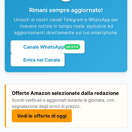
Rimani sempre aggiornato!
Unisciti ai nostri canali Telegram e WhatsApp per
ricevere notizie in tempo reale, esclusive ed
aggiornamenti direttamente sul tuo smartphone.
Canale WhatsApp
NOVITÀ
Entra nel Canale
Offerte Amazon selezionate dalla redazione
Sconti verificati e aggiornati durante la giornata, con
segnalazione degli errori di prezzo.
Vedi le offerte di oggi