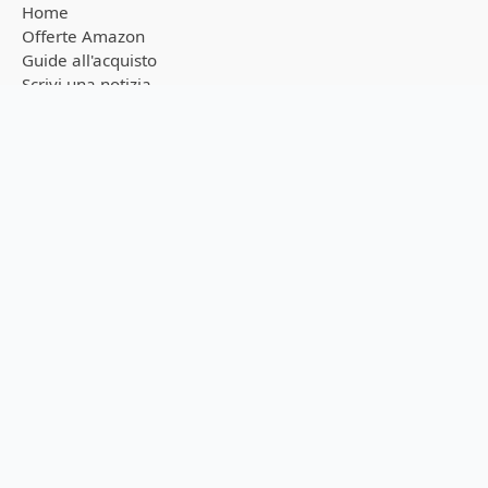
Home
Offerte Amazon
Guide all'acquisto
Scrivi una notizia
Sostienici
Feed RSS
Privacy Policy
Cookie Policy
Seguici sui canali
Ricevi tutte le notizie in tempo reale direttamente sul tuo
smartphone!
Telegram
WhatsApp
NOVITÀ