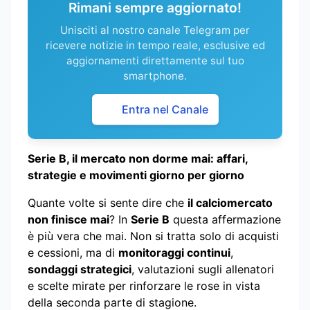
Rimani sempre aggiornato!
Unisciti al nostro canale Telegram per
ricevere notizie in tempo reale, esclusive ed
aggiornamenti direttamente sul tuo
smartphone.
Entra nel Canale
Serie B, il mercato non dorme mai: affari,
strategie e movimenti giorno per giorno
Quante volte si sente dire che
il calciomercato
non finisce mai
? In
Serie B
questa affermazione
è più vera che mai. Non si tratta solo di acquisti
e cessioni, ma di
monitoraggi continui
,
sondaggi strategici
, valutazioni sugli allenatori
e scelte mirate per rinforzare le rose in vista
della seconda parte di stagione.