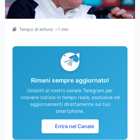
Tempo di lettura: ~1 min
Rimani sempre aggiornato!
Unisciti al nostro canale Telegram per
ricevere notizie in tempo reale, esclusive ed
aggiornamenti direttamente sul tuo
smartphone.
Entra nel Canale