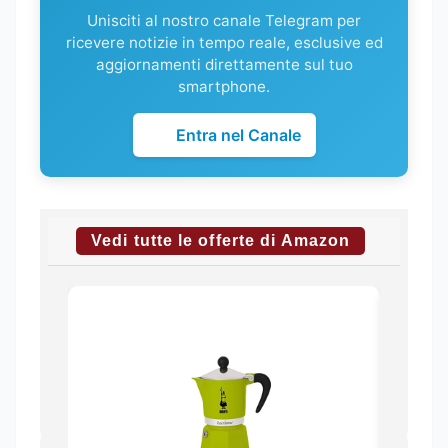
Unisciti al nostro canale Telegram per
ricevere notizie in tempo reale, esclusive ed
aggiornamenti direttamente sul tuo
smartphone.
Entra nel Canale