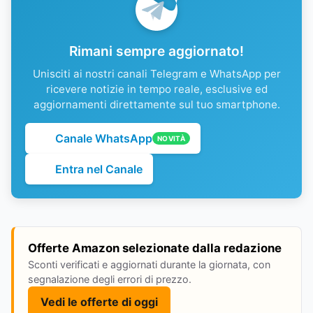
Rimani sempre aggiornato!
Unisciti ai nostri canali Telegram e WhatsApp per
ricevere notizie in tempo reale, esclusive ed
aggiornamenti direttamente sul tuo smartphone.
Canale WhatsApp
NOVITÀ
Entra nel Canale
Offerte Amazon selezionate dalla redazione
Sconti verificati e aggiornati durante la giornata, con
segnalazione degli errori di prezzo.
Vedi le offerte di oggi