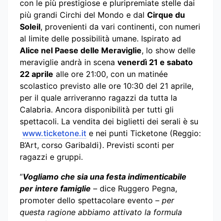
con le più prestigiose e pluripremiate stelle dai
più grandi Circhi del Mondo e dal
Cirque du
Soleil
, provenienti da vari continenti, con numeri
al limite delle possibilità umane. Ispirato ad
Alice nel Paese delle Meraviglie
, lo show delle
meraviglie andrà in scena
venerdì 21 e sabato
22 aprile
alle ore 21:00, con un matinée
scolastico previsto alle ore 10:30 del 21 aprile,
per il quale arriveranno ragazzi da tutta la
Calabria. Ancora disponibilità per tutti gli
spettacoli. La vendita dei biglietti dei serali è su
www.ticketone.it
e nei punti Ticketone (Reggio:
B’Art, corso Garibaldi). Previsti sconti per
ragazzi e gruppi.
“
Vogliamo che sia una festa indimenticabile
per intere famiglie
– dice Ruggero Pegna,
promoter dello spettacolare evento –
per
questa ragione abbiamo attivato la formula