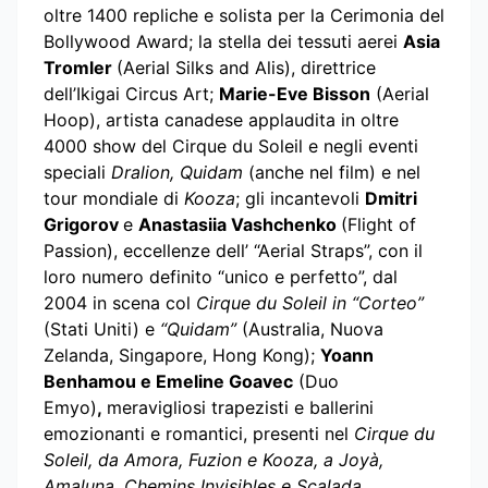
oltre 1400 repliche e solista per la Cerimonia del
Bollywood Award; la stella dei tessuti aerei
Asia
Tromler
(Aerial Silks and Alis), direttrice
dell’Ikigai Circus Art;
Marie-Eve Bisson
(Aerial
Hoop), artista canadese applaudita in oltre
4000 show del Cirque du Soleil e negli eventi
speciali
Dralion, Quidam
(anche nel film) e nel
tour mondiale di
Kooza
; gli incantevoli
Dmitri
Grigorov
e
Anastasiia Vashchenko
(Flight of
Passion), eccellenze dell’ “Aerial Straps”, con il
loro numero definito “unico e perfetto”, dal
2004 in scena col
Cirque du Soleil in “Corteo”
(Stati Uniti) e
“Quidam”
(Australia, Nuova
Zelanda, Singapore, Hong Kong);
Yoann
Benhamou e Emeline Goavec
(Duo
Emyo)
,
meravigliosi trapezisti e ballerini
emozionanti e romantici, presenti nel
Cirque du
Soleil, da Amora, Fuzion e
Kooza,
a
Joyà,
Amaluna, Chemins Invisibles e Scalada
,