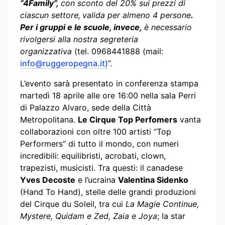
“4Family”,
con sconto del 20% sui prezzi di
ciascun settore,
valida per almeno 4 persone
.
Per i gruppi e le scuole, invece,
è necessario
rivolgersi alla nostra segreteria
organizzativa
(tel. 0968441888 (mail:
info@ruggeropegna.it
)
”.
L’evento sarà presentato in conferenza stampa
martedì 18 aprile alle ore 16:00 nella sala Perri
di Palazzo Alvaro, sede della Città
Metropolitana.
Le Cirque Top Perfomers
vanta
collaborazioni con oltre 100 artisti “Top
Performers” di tutto il mondo, con numeri
incredibili: equilibristi, acrobati, clown,
trapezisti, musicisti. Tra questi: il canadese
Yves Decoste
e l’ucraina
Valentina Sidenko
(Hand To Hand), stelle delle grandi produzioni
del Cirque du Soleil, tra cui
La Magie Continue,
Mystere, Quidam e Zed, Zaia e Joya
; la star