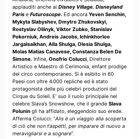
applauditi anche ai
Disney Village
,
Disneyland
Paris
e
Futuroscope
.
Ed ancora
Yeven Senchin,
Mykyta Slabyshev, Dmytro Zhukovskyi,
Rostyslav Oliinyk, Viktor Zubko, Stanislav
Pokorniuk, Andreis Jacobs, Ichinkhorloo
Jargalsaikhan, Alla Shulga, Olesia Shulga,
Molas Matias Canavese, Constanza Belen De
Simone.
Infine,
Onofrio Colucci
, Direttore
Artistico e Maestro di Cerimonia, enfant prodige
del circo contemporaneo. Si è esibito in 60
Paesi con oltre 4.000 repliche ed è stato
protagonista delle più celebri produzioni del
Cirque du Soleil. E’ suo il ruolo principale nel
celebre Slava’s Snowshow, che il grande
Slava
Polunin
gli ha affidato, eleggendolo suo erede.
Afferma Colucci: “
Alis è un viaggio alla scoperta
di ciò che non t’aspetti, per imparare di nuovo a
meravigliarsi e a sognare
”.