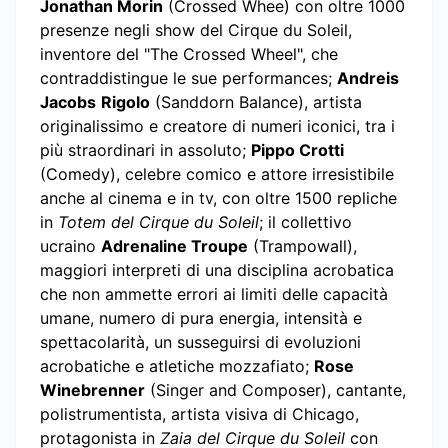
Jonathan Morin
(Crossed Whee) con oltre 1000
presenze negli show del Cirque du Soleil,
inventore del "The Crossed Wheel", che
contraddistingue le sue performances;
Andreis
Jacobs
Rigolo
(Sanddorn Balance), artista
originalissimo e creatore di numeri iconici, tra i
più straordinari in assoluto;
Pippo Crotti
(Comedy), celebre comico e attore irresistibile
anche al cinema e in tv, con oltre 1500 repliche
in
Totem del Cirque du Soleil
; il collettivo
ucraino
Adrenaline Troupe
(Trampowall),
maggiori interpreti di una disciplina acrobatica
che non ammette errori ai limiti delle capacità
umane, numero di pura energia, intensità e
spettacolarità, un susseguirsi di evoluzioni
acrobatiche e atletiche mozzafiato;
Rose
Winebrenner
(Singer and Composer), cantante,
polistrumentista, artista visiva di Chicago,
protagonista in
Zaia del Cirque du Soleil
con