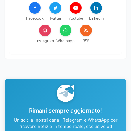
Facebook
Twitter
Youtube
LinkedIn
Instagram
Whatsapp
RSS
Rimani sempre aggiornato!
Unisciti ai nostri canali Telegram e WhatsApp per
ricevere notizie in tempo reale, esclusive ed