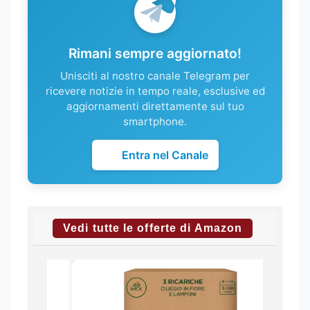
Rimani sempre aggiornato!
Unisciti al nostro canale Telegram per
ricevere notizie in tempo reale, esclusive ed
aggiornamenti direttamente sul tuo
smartphone.
Entra nel Canale