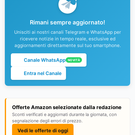
Rimani sempre aggiornato!
Unisciti ai nostri canali Telegram e WhatsApp per
ricevere notizie in tempo reale, esclusive ed
aggiornamenti direttamente sul tuo smartphone.
Canale WhatsApp
NOVITÀ
Entra nel Canale
Offerte Amazon selezionate dalla redazione
Sconti verificati e aggiornati durante la giornata, con
segnalazione degli errori di prezzo.
Vedi le offerte di oggi