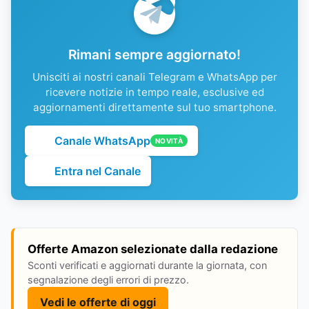
Rimani sempre aggiornato!
Unisciti ai nostri canali Telegram e WhatsApp per
ricevere notizie in tempo reale, esclusive ed
aggiornamenti direttamente sul tuo smartphone.
Canale WhatsApp
NOVITÀ
Entra nel Canale
Offerte Amazon selezionate dalla redazione
Sconti verificati e aggiornati durante la giornata, con
segnalazione degli errori di prezzo.
Vedi le offerte di oggi