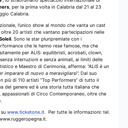
S
”, lo straordinario spettacolo internazionale di
mers
, per la prima volta in Calabria dal 21 al 23
ggio Calabria.
zionale, l’unico show al mondo che vanta un cast
oltre 20 artisti che vantano partecipazioni nelle
Soleil
. Sono le star pluripremiate con i
 performance che le hanno rese famose, ma che
tamente per ALIS: equilibristi, acrobati, clown,
senza interruzioni e senza animali, ai limiti delle
rtistico e Maestro di Cerimonia, afferma:
“ALIS è un
er imparare di nuovo a meravigliarsi”.
Dal suo
più di 110 artisti “Top Performers” di tutto il
del genere ed è una storia tutta italiana che
i, appassionati di Circo Contemporaneo, oltre che
.
o
su
www.ticketone.it
. Per tutte le informazioni: tel.
 www.ruggeropegna.it.