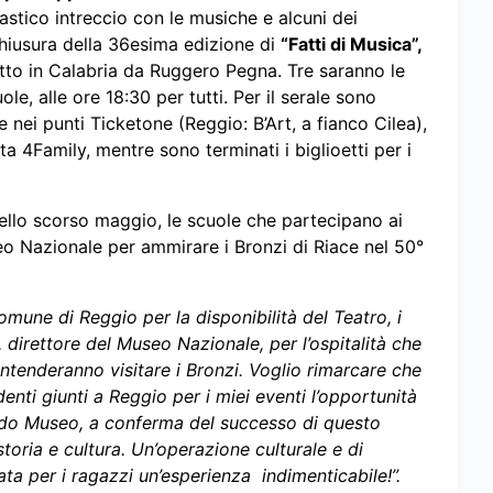
astico intreccio con le musiche e alcuni dei
hiusura della 36esima edizione di
“Fatti di Musica”,
iretto in Calabria da Ruggero Pegna. Tre saranno le
ole, alle ore 18:30 per tutti. Per il serale sono
e nei punti Ticketone (Reggio: B’Art, a fianco Cilea),
ta 4Family, mentre sono terminati i biglioetti per i
lo scorso maggio, le scuole che partecipano ai
eo Nazionale per ammirare i Bronzi di Riace nel 50°
omune di Reggio per la disponibilità del Teatro, i
 direttore del Museo Nazionale, per l’ospitalità che
intenderanno visitare i Bronzi. Voglio rimarcare che
enti giunti a Reggio per i miei eventi l’opportunità
dido Museo, a conferma del successo di questo
toria e cultura. Un’operazione culturale e di
lata per i ragazzi un’esperienza indimenticabile!”.