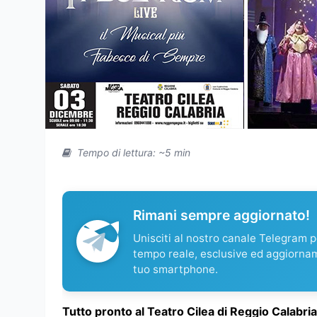
Tempo di lettura: ~5 min
Rimani sempre aggiornato!
Unisciti al nostro canale Telegram pe
tempo reale, esclusive ed aggiorna
tuo smartphone.
Tutto pronto al Teatro Cilea di Reggio Calabr