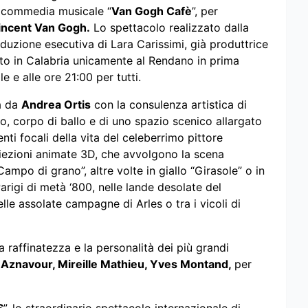
e commedia musicale “
Van Gogh Cafè
”, per
incent Van Gogh.
Lo spettacolo realizzato dalla
oduzione esecutiva di Lara Carissimi, già produttrice
to in Calabria unicamente al Rendano in prima
e e alle ore 21:00 per tutti.
ta da
Andrea Ortis
con la consulenza artistica di
o, corpo di ballo e di uno spazio scenico allargato
ti focali della vita del celeberrimo pittore
iezioni animate 3D, che avvolgono la scena
ampo di grano”, altre volte in giallo “Girasole” o in
 Parigi di metà ‘800, nelle lande desolate del
nelle assolate campagne di Arles o tra i vicoli di
 raffinatezza e la personalità dei più grandi
s Aznavour, Mireille Mathieu, Yves Montand,
per