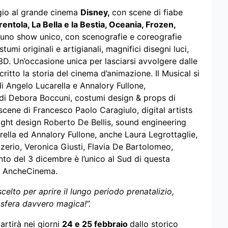
gio al grande cinema
Disney,
con scene di fiabe
rentola, La Bella e la Bestia, Oceania, Frozen,
i uno show unico, con scenografie e coreografie
umi originali e artigianali, magnifici disegni luci,
 3D. Un’occasione unica per lasciarsi avvolgere dalle
tto la storia del cinema d’animazione. Il Musical si
di Angelo Lucarella e Annalory Fullone,
 di Debora Boccuni, costumi design & props di
cene di Francesco Paolo Caragiulo, digital artists
ight design Roberto De Bellis, sound engineering
ella ed Annalory Fullone, anche Laura Legrottaglie,
erio, Veronica Giusti, Flavia De Bartolomeo,
to del 3 dicembre è l’unico al Sud di questa
e AncheCinema.
celto per aprire il lungo periodo prenatalizio,
sfera davvero magica!”.
artirà nei giorni
24 e 25 febbraio
dallo storico