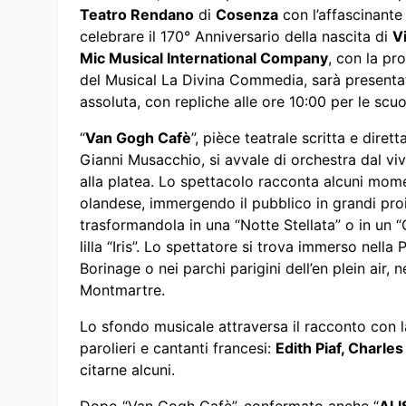
Teatro Rendano
di
Cosenza
con l’affascinant
celebrare il 170° Anniversario della nascita di
V
Mic Musical International Company
, con la pr
del Musical La Divina Commedia, sarà presenta
assoluta, con repliche alle ore 10:00 per le scuol
“
Van Gogh Cafè
”, pièce teatrale scritta e diret
Gianni Musacchio, si avvale di orchestra dal viv
alla platea. Lo spettacolo racconta alcuni momen
olandese, immergendo il pubblico in grandi pro
trasformandola in una “Notte Stellata” o in un “C
lilla “Iris”. Lo spettatore si trova immerso nella
Borinage o nei parchi parigini dell’en plein air, 
Montmartre.
Lo sfondo musicale attraversa il racconto con la
parolieri e cantanti francesi:
Edith Piaf, Charle
citarne alcuni.