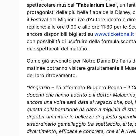
spettacolare musical
“Fabularium Live”,
un fant
protagonisti delle più belle fiabe della Disney,
c
il Festival del Miglior Live d’Autore ideato e d
repliche: alle ore 9:00 e alle ore 11:30 per le Scu
ancora disponibili biglietti su
www.ticketone.it
con possibilità di usufruire della formula sconta
due spettacoli del mattino.
Come già avvenuto per Notre Dame De Paris del
matinée potranno visitare gratuitamente il Mus
del loro ritrovamento.
“Ringrazio –
ha affermato Ruggero Pegna
– il C
docenti che hanno aderito e il dottor Malacrino,
ancora una volta sarà data ai ragazzi che, poi, 
questa collaborazione ha dato a migliaia di stud
di poter ammirare le bellezze di questo splen
straordinario gemellaggio tra spettacolo, arte, s
divertimento, efficace e concreta, che si è rive