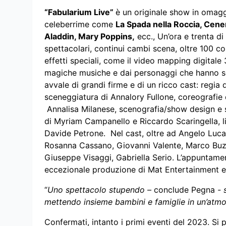
“Fabularium Live”
è un originale show in omag
celeberrime come
La Spada nella Roccia
, Cene
Aladdin, Mary Poppins,
ecc., Un’ora e trenta d
spettacolari, continui cambi scena, oltre 100 cost
effetti speciali, come il video mapping digitale
magiche musiche e dai personaggi che hanno scri
avvale di grandi firme e di un ricco cast: regia 
sceneggiatura di Annalory Fullone, coreografie
Annalisa Milanese, scenografia/show design e s
di Myriam Campanello e Riccardo Scaringella, l
Davide Petrone. Nel cast, oltre ad Angelo Lucar
Rosanna Cassano, Giovanni Valente, Marco Buzz
Giuseppe Visaggi, Gabriella Serio. L’appuntamen
eccezionale produzione di Mat Entertainment 
“
Uno spettacolo stupendo –
conclude Pegna
- s
mettendo insieme bambini e famiglie in un’atmo
Confermati, intanto i primi eventi del 2023. Si p