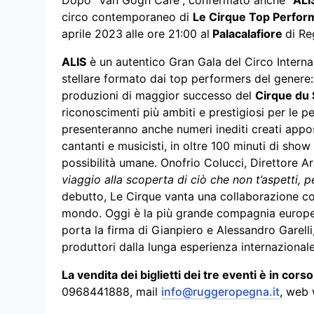
Dopo “Van Gogh Cafè”, confermato anche “
ALI
circo contemporaneo di
Le Cirque Top Perfor
aprile 2023
alle ore 21:00 al
Palacalafiore
di Re
ALIS
è un autentico Gran Gala del Circo Interna
stellare formato dai top performers del genere: 
produzioni di maggior successo del
Cirque du 
riconoscimenti più ambiti e prestigiosi per le
presenteranno anche numeri inediti creati apposi
cantanti e musicisti, in oltre 100 minuti di show 
possibilità umane. Onofrio Colucci, Direttore A
viaggio alla scoperta di ciò che non t’aspetti, p
debutto, Le Cirque vanta una collaborazione con 
mondo. Oggi è la più grande compagnia europea 
porta la firma di Gianpiero e Alessandro Garell
produttori dalla lunga esperienza internazionale
La vendita dei biglietti dei tre eventi è in cors
0968441888, mail
info@ruggeropegna.it
, web