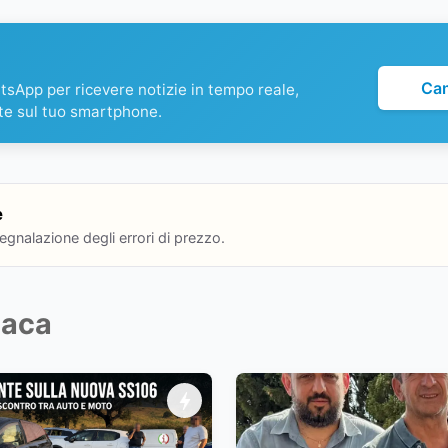
Ca
atsApp per ricevere notizie in tempo reale,
te sul tuo smartphone.
e
segnalazione degli errori di prezzo.
naca