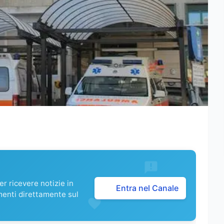
r ricevere notizie in
Entra nel Canale
menti direttamente sul