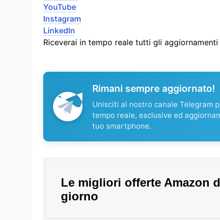
YouTube
Instagram
LinkedIn
Riceverai in tempo reale tutti gli aggiornament
Rimani sempre aggiornato!
Unisciti al nostro canale Telegram pe
tempo reale, esclusive ed aggiorna
tuo smartphone.