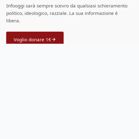
Infooggi sarà sempre scevro da qualsiasi schieramento
politico, ideologico, razziale. La sua informazione è
libera.
Voglio donare 1€
Menu
Home
Offerte Amazon
Guide all'acquisto
Scrivi una notizia
Sostienici
Feed RSS
Privacy Policy
Cookie Policy