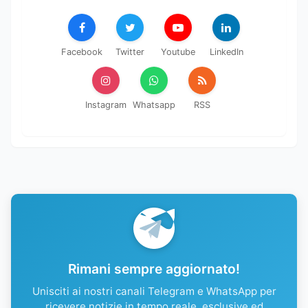
Facebook
Twitter
Youtube
LinkedIn
Instagram
Whatsapp
RSS
Rimani sempre aggiornato!
Unisciti ai nostri canali Telegram e WhatsApp per
ricevere notizie in tempo reale, esclusive ed