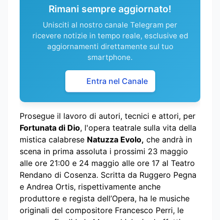
Rimani sempre aggiornato!
Unisciti al nostro canale Telegram per
ricevere notizie in tempo reale, esclusive ed
aggiornamenti direttamente sul tuo
smartphone.
Entra nel Canale
Prosegue il lavoro di autori, tecnici e attori, per
Fortunata di Dio
, l'opera teatrale sulla vita della
mistica calabrese
Natuzza Evolo,
che andrà in
scena in prima assoluta i prossimi 23 maggio
alle ore 21:00 e 24 maggio alle ore 17 al Teatro
Rendano di Cosenza. Scritta da Ruggero Pegna
e Andrea Ortis, rispettivamente anche
produttore e regista dell’Opera, ha le musiche
originali del compositore Francesco Perri, le