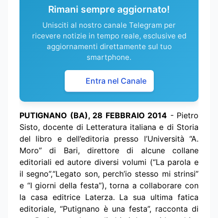
Rimani sempre aggiornato!
Unisciti al nostro canale Telegram per
ricevere notizie in tempo reale, esclusive ed
aggiornamenti direttamente sul tuo
smartphone.
Entra nel Canale
PUTIGNANO (BA), 28 FEBBRAIO 2014
- Pietro
Sisto, docente di Letteratura italiana e di Storia
del libro e dell’editoria presso l’Università “A.
Moro” di Bari, direttore di alcune collane
editoriali ed autore diversi volumi (“La parola e
il segno”,“Legato son, perch’io stesso mi strinsi”
e “I giorni della festa”), torna a collaborare con
la casa editrice Laterza. La sua ultima fatica
editoriale, “Putignano è una festa”, racconta di