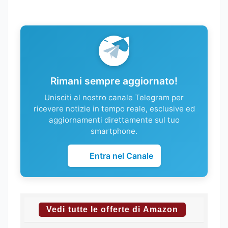
Rimani sempre aggiornato!
Unisciti al nostro canale Telegram per
ricevere notizie in tempo reale, esclusive ed
aggiornamenti direttamente sul tuo
smartphone.
Entra nel Canale