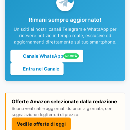
Rimani sempre aggiornato!
Unisciti ai nostri canali Telegram e WhatsApp per
ricevere notizie in tempo reale, esclusive ed
aggiornamenti direttamente sul tuo smartphone.
Canale WhatsApp
NOVITÀ
Entra nel Canale
Offerte Amazon selezionate dalla redazione
Sconti verificati e aggiornati durante la giornata, con
segnalazione degli errori di prezzo.
Vedi le offerte di oggi