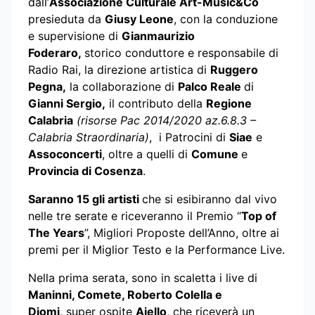
dall’
Associazione Culturale Art-Music&Co
presieduta da
Giusy Leone
, con la conduzione
e supervisione di
Gianmaurizio
Foderaro,
storico conduttore e responsabile di
Radio Rai, la direzione artistica di
Ruggero
Pegna,
la collaborazione di
Palco Reale
di
Gianni Sergio,
il contributo della
Regione
Calabria
(risorse Pac 2014/2020 az.6.8.3 –
Calabria Straordinaria)
, i Patrocini di
Siae
e
Assoconcerti
, oltre a quelli di
Comune
e
Provincia di Cosenza
.
Saranno 15 gli artisti
che si esibiranno dal vivo
nelle tre serate e riceveranno il Premio “
Top of
The Years
”, Migliori Proposte dell’Anno, oltre ai
premi per il Miglior Testo e la Performance Live.
Nella prima serata, sono in scaletta i live di
Maninni, Comete, Roberto Colella e
Djomi,
super ospite
Aiello
, che riceverà un