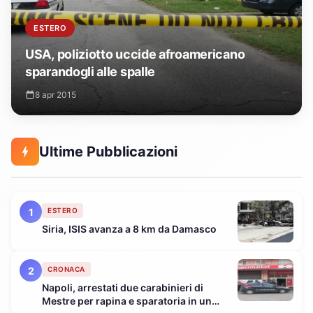
ESTERO
USA, poliziotto uccide afroamericano
sparandogli alle spalle
8 apr 2015
Ultime Pubblicazioni
1
ESTERO
Siria, ISIS avanza a 8 km da Damasco
2
CRONACA
Napoli, arrestati due carabinieri di
Mestre per rapina e sparatoria in un