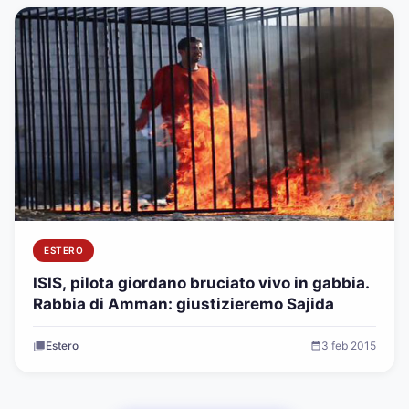
ESTERO
ISIS, pilota giordano bruciato vivo in gabbia.
Rabbia di Amman: giustizieremo Sajida
Estero
3 feb 2015