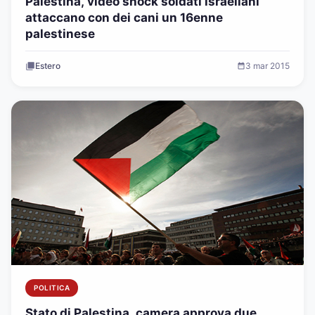
Palestina, video shock soldati israeliani
attaccano con dei cani un 16enne
palestinese
Estero
3 mar 2015
POLITICA
Stato di Palestina, camera approva due