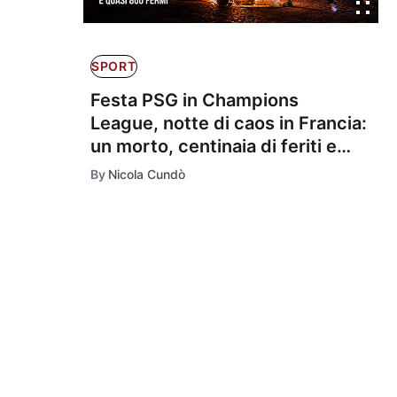
SPORT
Festa PSG in Champions
League, notte di caos in Francia:
un morto, centinaia di feriti e
quasi 800 fermi
By
Nicola Cundò