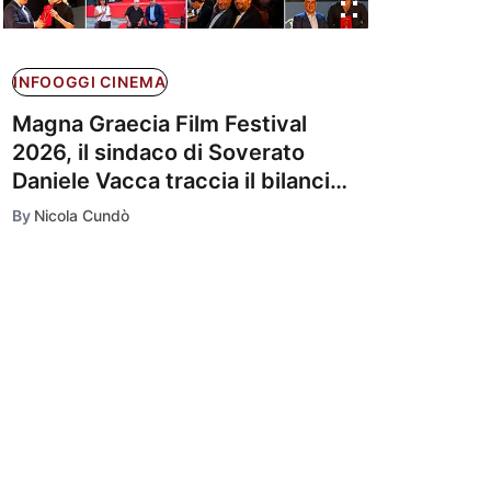
INFOOGGI CINEMA
Magna Graecia Film Festival
2026, il sindaco di Soverato
Daniele Vacca traccia il bilancio
della 23ª edizione
By
Nicola Cundò