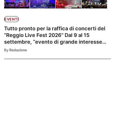
EVENTI
Tutto pronto per la raffica di concerti del
“Reggio Live Fest 2026” Dal 9 al 15
settembre, “evento di grande interesse
turistico” della “Calabria straordinaria”, ma
By
Redazione
si attende il disco verde di comune e Città
Metropolitana
Ultimissime
1