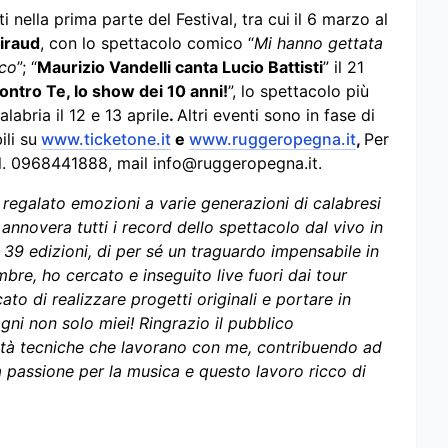
 nella prima parte del Festival, tra cui
il 6 marzo al
iraud
, con lo spettacolo comico “
Mi hanno gettata
nco
”; “
Maurizio Vandelli canta Lucio Battisti
” il 21
ntro Te, lo show dei 10 anni!
”, lo spettacolo più
labria il 12 e 13 aprile
.
Altri eventi sono in fase di
ili su
www.ticketone.it
e
www.ruggeropegna.it
,
Per
tel. 0968441888, mail
info@ruggeropegna.it
.
 regalato emozioni a varie generazioni di calabresi
 annovera tutti i record dello spettacolo dal vivo in
te 39 edizioni, di per sé un traguardo impensabile in
ombre, ho cercato e inseguito live fuori dai tour
 di realizzare progetti originali e portare in
ogni non solo miei! Ringrazio il pubblico
alità tecniche che lavorano con me, contribuendo ad
 passione per la musica e questo lavoro ricco di