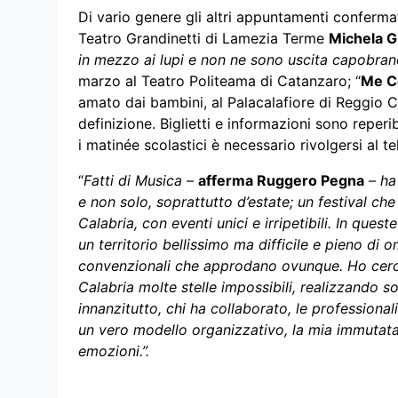
Di vario genere gli altri appuntamenti confermati
Teatro Grandinetti di Lamezia Terme
Michela G
in mezzo ai lupi e non ne sono uscita capobra
marzo al Teatro Politeama di Catanzaro; “
Me Co
amato dai bambini, al Palacalafiore di Reggio Ca
definizione. Biglietti e informazioni sono reperib
i matinée scolastici è necessario rivolgersi al 
“
Fatti di Musica –
afferma Ruggero Pegna
– ha
e non solo, soprattutto d’estate; un festival che
Calabria, con eventi unici e irripetibili. In ques
un territorio bellissimo ma difficile e pieno di 
convenzionali che approdano ovunque. Ho cercato
Calabria molte stelle impossibili, realizzando s
innanzitutto, chi ha collaborato, le profession
un vero modello organizzativo, la mia immutata
emozioni.”.