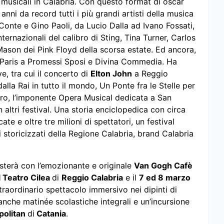
e musicali in Calabria. Con questo format di oscar
nni da record tutti i più grandi artisti della musica
Conte e Gino Paoli, da Lucio Dalla ad Ivano Fossati,
ternazionali del calibro di Sting, Tina Turner, Carlos
Mason dei Pink Floyd della scorsa estate. Ed ancora,
Paris a Promessi Sposi e Divina Commedia. Ha
e, tra cui il concerto di
Elton John
a Reggio
la Rai in tutto il mondo, Un Ponte fra le Stelle per
auro, l’imponente Opera Musical dedicata a San
altri festival. Una storia enciclopedica con circa
te e oltre tre milioni di spettatori, un festival
li storicizzati della Regione Calabria, brand Calabria
sterà con l’emozionante e originale
Van Gogh Cafè
l Teatro Cilea
di
Reggio Calabria
e il
7 ed 8 marzo
traordinario spettacolo immersivo nei dipinti di
anche matinée scolastiche integrali e un’incursione
politan
di
Catania
.