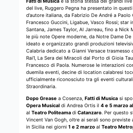
Fatti di Musica
è la storia stessa dei grandi liv
del live, Ruggero Pegna ha presentato in questi a
d’autore italiana, da Fabrizio De André a Paolo 
Francesco Guccini, Ligabue, Vasco Rossi; star in
Santana, James Taylor, Al Jarreau, fino a Nick 
le più note Opere moderne, da Notre Dame De 
ideato e organizzato grandi produzioni televisiv
Calabria dedicato a Gianni Versace trasmesso dal
Rai1, La Sera dei Miracoli dal Porto di Gioia T
Francesco di Paola. Numerose le interazioni con 
duemila eventi, decine di location calabresi tocca
ufficialmente riconosciuto tra gli eventi cultura
Straordinaria.
Dopo Grease
a Cosenza,
Fatti di Musica
si spo
Opera Musical
di Andrea Ortis il
4 e 5 marzo a
al
Teatro Politeama
di
Catanzaro
. Per questo s
Vincent Van Gogh, oltre ai serali sono previste 
in Sicilia nei giorni
1 e 2 marzo
al
Teatro Metro