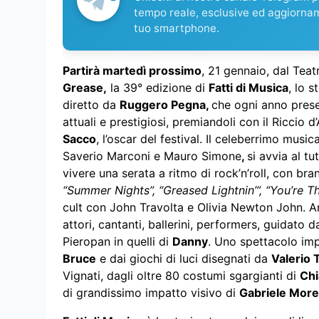
tempo reale, esclusive ed aggiorna
tuo smartphone.
Partirà martedì prossimo
, 21 gennaio, dal Tea
Grease,
la 39° edizione di
Fatti di Musica
, lo 
diretto da
Ruggero Pegna,
che ogni anno presen
attuali e prestigiosi, premiandoli con il Riccio
Sacco
, l’oscar del festival. Il celeberrimo mus
Saverio Marconi e Mauro Simone
,
si avvia al t
vivere una serata a ritmo di rock’n’roll, con bra
“Summer Nights”, “Greased Lightnin’”, “You’re T
cult con John Travolta e Olivia Newton John. An
attori, cantanti, ballerini, performers, guidato 
Pieropan in quelli di
Danny
. Uno spettacolo imp
Bruce
e dai giochi di luci disegnati da
Valerio 
Vignati, dagli oltre 80 costumi sgargianti di
Chi
di grandissimo impatto visivo di
Gabriele More