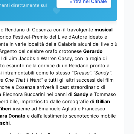
Entra nel Canale
menti direttamente sul
tro Rendano di Cosenza con il travolgente
musical
storico Festival-Premio del Live d’Autore ideato e
ta in varie località della Calabria alcuni dei live più
 d’Argento del celebre orafo crotonese
Gerardo
ical di Jim Jacobs e Warren Casey, con la regia di
utto esaurito nella cornice di un Rendano pronto a
ni intramontabili come lo stesso “
Grease”, “Sandy”,
he One That I Want”
e tutti gli altri successi del film
che a Cosenza arriverà il cast straordinario di
da Eleonora Buccarini nei panni di
Sandy
e Tommaso
erdibile, impreziosito dalle coreografie di
Gillian
Tiberi
insieme ad Emanuele Agliati e Francesco
ara Donato
e dall’allestimento scenotecnico mobile
schi
.