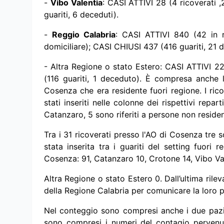
-
Vibo Valentia
: CASI ATTIVI 28 (4 ricoverati 
guariti, 6 deceduti).
-
Reggio Calabria
: CASI ATTIVI 840 (42 in r
domiciliare); CASI CHIUSI 437 (416 guariti, 21 d
- Altra Regione o stato Estero: CASI ATTIVI 2
(116 guariti, 1 deceduto). È compresa anche 
Cosenza che era residente fuori regione. I rico
stati inseriti nelle colonne dei rispettivi repa
Catanzaro, 5 sono riferiti a persone non residen
Tra i 31 ricoverati presso l'AO di Cosenza tre
stata inserita tra i guariti del setting fuori 
Cosenza: 91, Catanzaro 10, Crotone 14, Vibo Va
Altra Regione o stato Estero 0. Dall’ultima rile
della Regione Calabria per comunicare la loro pr
Nel conteggio sono compresi anche i due pazie
sono compresi i numeri del contagio pervenut