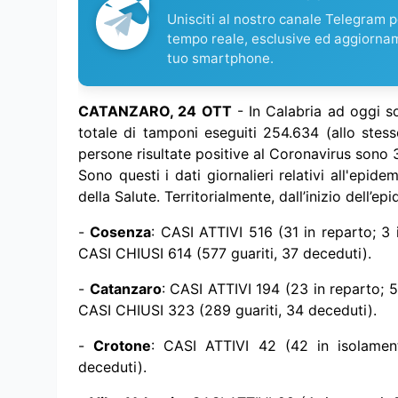
Unisciti al nostro canale Telegram pe
tempo reale, esclusive ed aggiorna
tuo smartphone.
CATANZARO, 24 OTT
- In Calabria ad oggi s
totale di tamponi eseguiti 254.634 (allo stes
persone risultate positive al Coronavirus sono 3
Sono questi i dati giornalieri relativi all'epi
della Salute. Territorialmente, dall’inizio dell’epi
-
Cosenza
: CASI ATTIVI 516 (31 in reparto; 3 
CASI CHIUSI 614 (577 guariti, 37 deceduti).
-
Catanzaro
: CASI ATTIVI 194 (23 in reparto; 5 
CASI CHIUSI 323 (289 guariti, 34 deceduti).
-
Crotone
: CASI ATTIVI 42 (42 in isolament
deceduti).