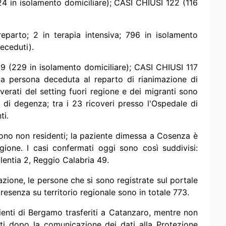
,24 in isolamento domiciliare); CASI CHIUSI 122 (116
eparto; 2 in terapia intensiva; 796 in isolamento
eceduti).
29 (229 in isolamento domiciliare); CASI CHIUSI 117
la persona deceduta al reparto di rianimazione di
verati del setting fuori regione e dei migranti sono
rti di degenza; tra i 23 ricoveri presso l'Ospedale di
ti.
 sono non residenti; la paziente dimessa a Cosenza è
regione. I casi confermati oggi sono così suddivisi:
lentia 2, Reggio Calabria 49.
vazione, le persone che si sono registrate sul portale
esenza su territorio regionale sono in totale 773.
nti di Bergamo trasferiti a Catanzaro, mentre non
i dopo la comunicazione dei dati alla Protezione