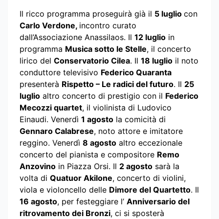
Il ricco programma proseguirà già il
5 luglio
con
Carlo Verdone,
incontro curato
dall’Associazione Anassilaos. Il
12 luglio
in
programma
Musica sotto le Stelle
, il concerto
lirico del
Conservatorio Cilea
. Il
18 luglio
il noto
conduttore televisivo
Federico Quaranta
presenterà
Rispetto – Le radici del futuro
. Il
25
luglio
altro concerto di prestigio con il
Federico
Mecozzi quartet
, il violinista di Ludovico
Einaudi. Venerdì
1 agosto
la comicità di
Gennaro Calabrese
, noto attore e imitatore
reggino. Venerdì
8 agosto
altro eccezionale
concerto del pianista e compositore
Remo
Anzovino
in Piazza Orsi. Il
2 agosto
sarà la
volta di
Quatuor Akilone
, concerto di violini,
viola e violoncello delle
Dimore del Quartetto
. Il
16 agosto
, per festeggiare l’
Anniversario del
ritrovamento dei Bronzi
, ci si sposterà