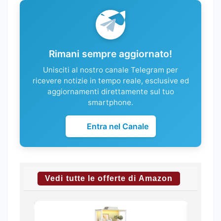
Rimani sempre aggiornato!
Unisciti al nostro canale Telegram per
ricevere notizie in tempo reale, esclusive ed
aggiornamenti direttamente sul tuo
smartphone.
Entra nel Canale