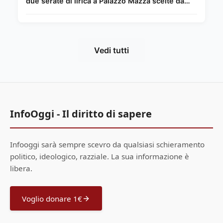
due serate di lirica a Palazzo Mazza scelte da
Chiara Giordano.
Vedi tutti
InfoOggi - Il diritto di sapere
Infooggi sarà sempre scevro da qualsiasi schieramento
politico, ideologico, razziale. La sua informazione è
libera.
Voglio donare 1€