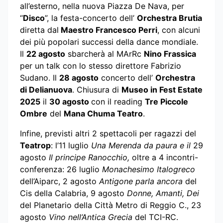
all’esterno, nella nuova Piazza De Nava, per
“
Disco
”, la festa-concerto dell’
Orchestra Brutia
diretta dal
Maestro Francesco Perri
, con alcuni
dei più popolari successi della dance mondiale.
Il
22 agosto
sbarcherà al MArRc
Nino Frassica
per un talk con lo stesso direttore Fabrizio
Sudano. Il
28 agosto
concerto dell’
Orchestra
di Delianuova
. Chiusura di
Museo in Fest Estate
2025
il
30 agosto
con il reading
Tre Piccole
Ombre
del
Mana Chuma Teatro
.
Infine, previsti altri 2 spettacoli per ragazzi del
Teatrop
: l’11 luglio
Una Merenda da paura e il
29
agosto
Il principe Ranocchio,
oltre a 4 incontri-
conferenza: 26 luglio
Monachesimo Italogreco
dell’Aiparc, 2 agosto
Antigone parla ancora
del
Cis della Calabria, 9 agosto
Donne, Amanti, Dei
del Planetario della Città Metro di Reggio C., 23
agosto
Vino nell’Antica Grecia
del TCI-RC.