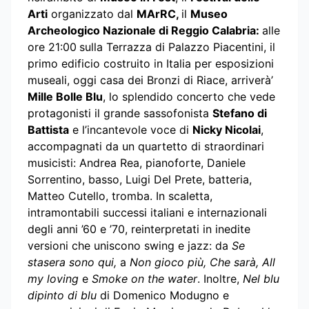
Arti
organizzato dal
MArRC,
il
Museo
Archeologico Nazionale di Reggio Calabria:
alle
ore 21:00
sulla Terrazza di Palazzo Piacentini, il
primo edificio costruito in Italia per esposizioni
museali, oggi casa dei Bronzi di Riace, arriverà’
Mille Bolle Blu
, lo splendido concerto che vede
protagonisti il grande sassofonista
Stefano di
Battista
e l’incantevole voce di
Nicky Nicolai
,
accompagnati da un quartetto di straordinari
musicisti: Andrea Rea, pianoforte, Daniele
Sorrentino, basso, Luigi Del Prete, batteria,
Matteo Cutello, tromba. In scaletta,
intramontabili successi italiani e internazionali
degli anni ’60 e ’70, reinterpretati in inedite
versioni che uniscono swing e jazz: da
Se
stasera sono qui,
a
Non gioco più, Che sarà, All
my loving
e
Smoke
on the water
. Inoltre,
Nel blu
dipinto di blu
di Domenico Modugno e