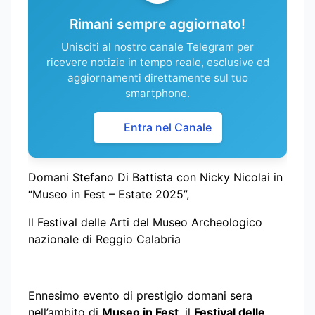
Rimani sempre aggiornato!
Unisciti al nostro canale Telegram per
ricevere notizie in tempo reale, esclusive ed
aggiornamenti direttamente sul tuo
smartphone.
Entra nel Canale
Domani Stefano Di Battista con Nicky Nicolai in
“Museo in Fest – Estate 2025”,
Il Festival delle Arti del Museo Archeologico
nazionale di Reggio Calabria
Ennesimo evento di prestigio domani sera
nell’ambito di
Museo in Fest
, il
Festival delle