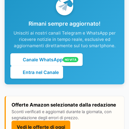
Rimani sempre aggiornato!
Unisciti ai nostri canali Telegram e WhatsApp per
ricevere notizie in tempo reale, esclusive ed
aggiornamenti direttamente sul tuo smartphone.
Canale WhatsApp
NOVITÀ
Entra nel Canale
Offerte Amazon selezionate dalla redazione
Sconti verificati e aggiornati durante la giornata, con
segnalazione degli errori di prezzo.
Vedi le offerte di oggi