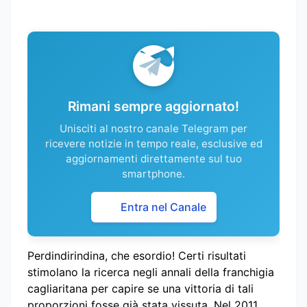
Rimani sempre aggiornato!
Unisciti al nostro canale Telegram per
ricevere notizie in tempo reale, esclusive ed
aggiornamenti direttamente sul tuo
smartphone.
Entra nel Canale
Perdindirindina, che esordio! Certi risultati
stimolano la ricerca negli annali della franchigia
cagliaritana per capire se una vittoria di tali
proporzioni fosse già stata vissuta. Nel 2011