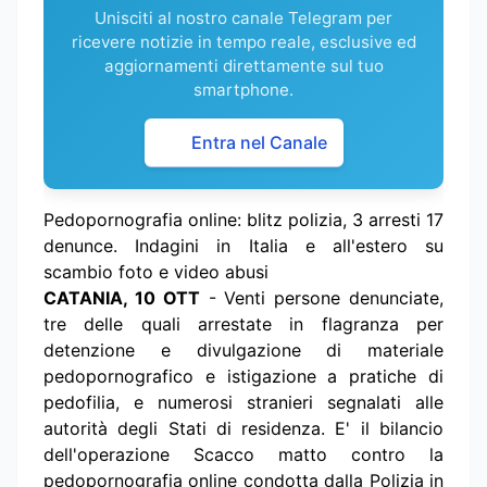
Unisciti al nostro canale Telegram per
ricevere notizie in tempo reale, esclusive ed
aggiornamenti direttamente sul tuo
smartphone.
Entra nel Canale
Pedopornografia online: blitz polizia, 3 arresti 17
denunce. Indagini in Italia e all'estero su
scambio foto e video abusi
CATANIA, 10 OTT
- Venti persone denunciate,
tre delle quali arrestate in flagranza per
detenzione e divulgazione di materiale
pedopornografico e istigazione a pratiche di
pedofilia, e numerosi stranieri segnalati alle
autorità degli Stati di residenza. E' il bilancio
dell'operazione Scacco matto contro la
pedopornografia online condotta dalla Polizia in