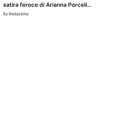
satira feroce di Arianna Porcelli
Safonov
By
Redazione