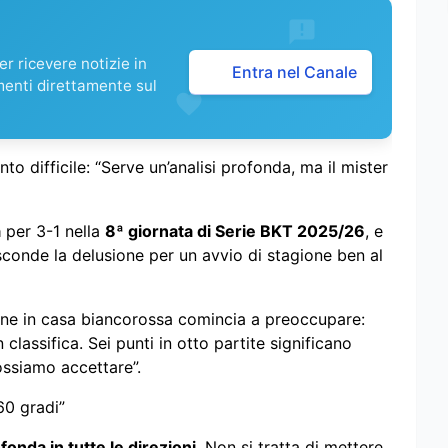
r ricevere notizie in
Entra nel Canale
menti direttamente sul
o difficile: “Serve un’analisi profonda, ma il mister
a
per 3-1 nella
8ª giornata di Serie BKT 2025/26
, e
conde la delusione per un avvio di stagione ben al
ione in casa biancorossa comincia a preoccupare:
classifica. Sei punti in otto partite significano
ossiamo accettare”.
60 gradi”
ofonda in tutte le direzioni
. Non si tratta di mettere