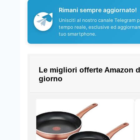
Rimani sempre aggiornato!
Unisciti al nostro canale Telegram pe
tempo reale, esclusive ed aggiorna
tuo smartphone.