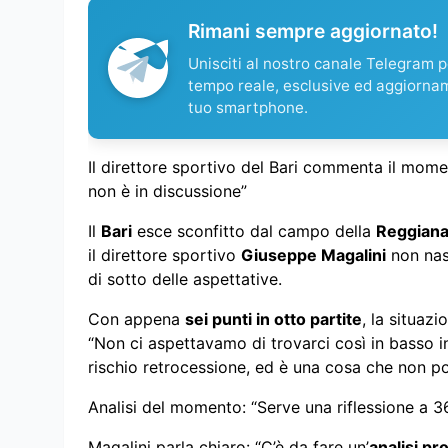
Rimani sempre aggiornato!
Unisciti al nostro canale Telegram pe
tempo reale, esclusive ed aggiorna
tuo smartphone.
Il direttore sportivo del Bari commenta il moment
non è in discussione”
Il
Bari
esce sconfitto dal campo della
Reggian
il direttore sportivo
Giuseppe Magalini
non nas
di sotto delle aspettative.
Con appena
sei punti in otto partite
, la situaz
“Non ci aspettavamo di trovarci così in basso in 
rischio retrocessione, ed è una cosa che non p
Analisi del momento: “Serve una riflessione a 3
Magalini parla chiaro: “C’è da fare un’
analisi pr