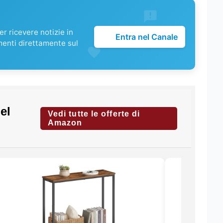
r ricevere notizie in
Entra nel Canale
menti direttamente sul