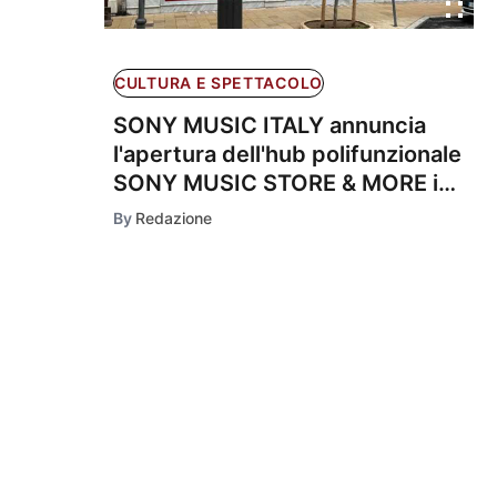
CULTURA E SPETTACOLO
SONY MUSIC ITALY annuncia
l'apertura dell'hub polifunzionale
SONY MUSIC STORE & MORE in
occasione del Festival di
By
Redazione
Sanremo