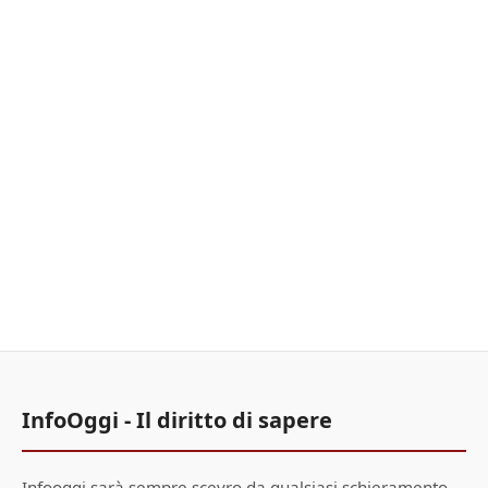
InfoOggi - Il diritto di sapere
Infooggi sarà sempre scevro da qualsiasi schieramento