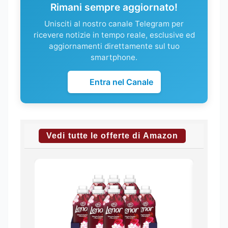
Rimani sempre aggiornato!
Unisciti al nostro canale Telegram per
ricevere notizie in tempo reale, esclusive ed
aggiornamenti direttamente sul tuo
smartphone.
Entra nel Canale