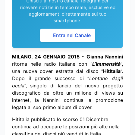
Unisciti al nostro canale Telegram per
ricevere notizie in tempo reale, esclusive ed
aggiornamenti direttamente sul tuo
smartphone.
Entra nel Canale
MILANO, 24 GENNAIO 2015 -
Gianna Nannini
ritorna nelle radio italiane con “
L’Immensità
”,
una nuova cover estratta dal disco “
HitItalia
”.
Dopo il grande successo di “
Lontano dagli
occhi
”, singolo di lancio del nuovo progetto
discografico da oltre un milione di views su
internet, la Nannini continua la promozione
legata al suo primo album di cover.
Hititalia pubblicato lo scorso 01 Dicembre
continua ad occupare le posizioni più alte nella
classifica dei dischi più venduti in Italia