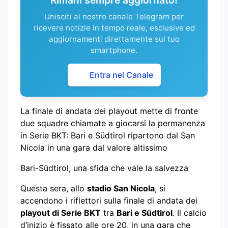
Unisciti al nostro canale Telegram per
ricevere notizie in tempo reale, esclusive ed
aggiornamenti direttamente sul tuo
smartphone.
Entra nel Canale
La finale di andata dei playout mette di fronte
due squadre chiamate a giocarsi la permanenza
in Serie BKT: Bari e Südtirol ripartono dal San
Nicola in una gara dal valore altissimo
Bari-Südtirol, una sfida che vale la salvezza
Questa sera, allo
stadio San Nicola
, si
accendono i riflettori sulla finale di andata dei
playout di Serie BKT
tra
Bari e Südtirol
. Il calcio
d’inizio è fissato alle ore 20, in una gara che