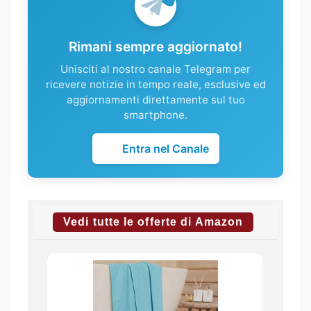
Rimani sempre aggiornato!
Unisciti al nostro canale Telegram per
ricevere notizie in tempo reale, esclusive ed
aggiornamenti direttamente sul tuo
smartphone.
Entra nel Canale