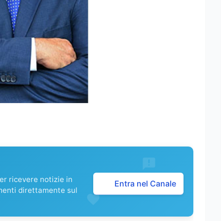
r ricevere notizie in
Entra nel Canale
menti direttamente sul