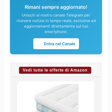
Rimani sempre aggiornato!
Unisciti al nostro canale Telegram per
ricevere notizie in tempo reale, esclusive ed
aggiornamenti direttamente sul tuo
smartphone.
Entra nel Canale