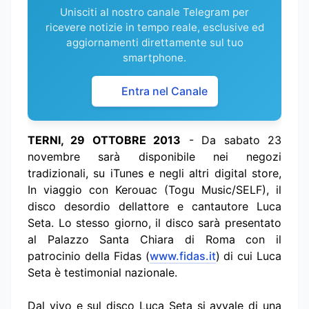
Unisciti al nostro canale Telegram per
ricevere notizie in tempo reale, esclusive ed
aggiornamenti direttamente sul tuo
smartphone.
Entra nel Canale
TERNI, 29 OTTOBRE 2013
- Da sabato 23
novembre sarà disponibile nei negozi
tradizionali, su iTunes e negli altri digital store,
In viaggio con Kerouac (Togu Music/SELF), il
disco desordio dellattore e cantautore Luca
Seta. Lo stesso giorno, il disco sarà presentato
al Palazzo Santa Chiara di Roma con il
patrocinio della Fidas (
www.fidas.it
) di cui Luca
Seta è testimonial nazionale.
Dal vivo e sul disco Luca Seta si avvale di una