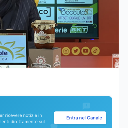
r ricevere notizie in
Entra nel Canale
menti direttamente sul