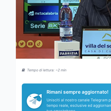
Tempo di lettura: ~2 min
Rimani sempre aggiornato!
Unisciti al nostro canale Telegram pe
tempo reale, esclusive ed aggiorna
tuo smartphone.