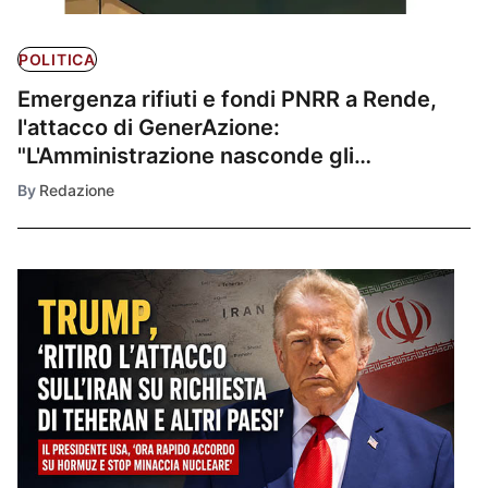
POLITICA
Emergenza rifiuti e fondi PNRR a Rende,
l'attacco di GenerAzione:
"L'Amministrazione nasconde gli
insuccessi e usa avvertimenti impropri"
By
Redazione